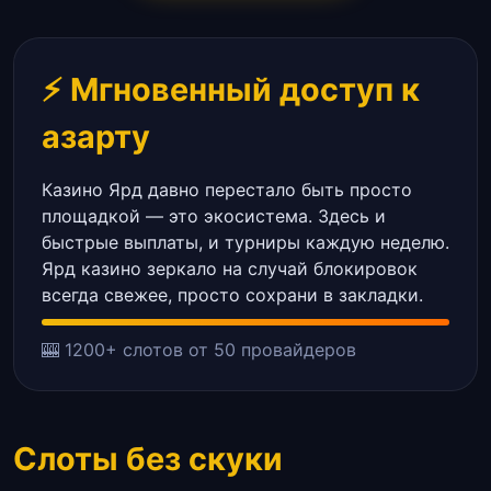
⚡ Мгновенный доступ к
азарту
Казино Ярд давно перестало быть просто
площадкой — это экосистема. Здесь и
быстрые выплаты, и турниры каждую неделю.
Ярд казино зеркало на случай блокировок
всегда свежее, просто сохрани в закладки.
🎰 1200+ слотов от 50 провайдеров
Слоты без скуки