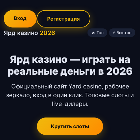
Вход
Регистрация
Ярд казино
2026
🔥 Топ
⚡ Быстро
Ярд казино — играть на
реальные деньги в 2026
Официальный сайт Yard casino, рабочее
зеркало, вход в один клик. Топовые слоты и
live-дилеры.
Крутить слоты