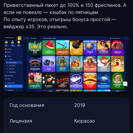
Приветственный пакет до 100% и 150 фриспинов. А
если не повезло — кэшбэк по пятницам.
По опыту игроков, отыгрыш бонуса простой —
вейджер x35. Это реально.
Год основания
2019
Лицензия
Кюрасао