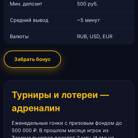
Мин. депозит
500 руб.
Средний вывод
~5 минут
Валюты
RUB, USD, EUR
Забрать бонус
Турниры и лотереи —
адреналин
Еженедельные гонки с призовым фондом до
500 000 ₽. В прошлом месяце игрок из
Тюмени выиграл джекпот 2 млн. И это не